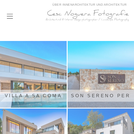
ÜBER INNENARCHITEKTUR UND ARCHITEKTUR
VILLA A SA COMA
SON SERENO PER
PROJECTE
EDIFICACIONS
ASSETTA
ESPONTÀS