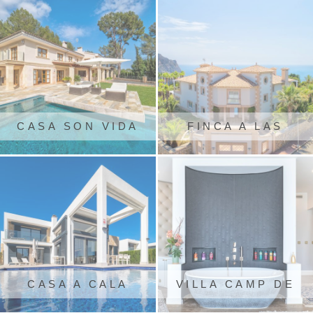
CASA SON VIDA
FINCA A LAS
BRISAS
CASA A CALA
VILLA CAMP DE
MURADA
MAR