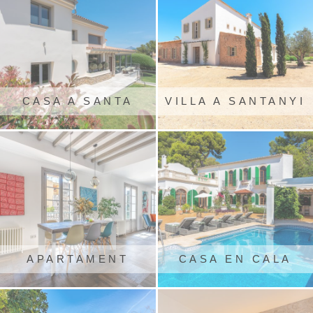
CASA A SANTA
VILLA A SANTANYI
PONÇA
APARTAMENT
CASA EN CALA
CENTRE DE PALMA
MAJOR