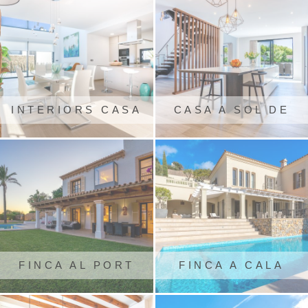
INTERIORS CASA
CASA A SOL DE
COLÒNIA DE SANT
MALLORCA
PERE
FINCA AL PORT
FINCA A CALA
D'ANDRATX
LLAMP