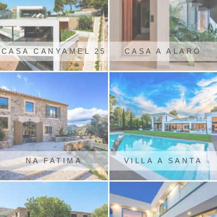
CASA CANYAMEL 25
CASA A ALARÓ
NA FATIMA
VILLA A SANTA
(VALLDEMOSSA)
PONÇA