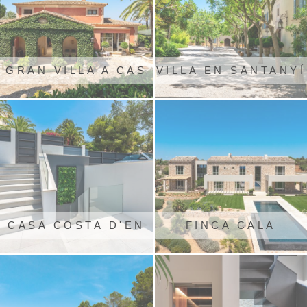
GRAN VILLA A CAS
VILLA EN SANTANYÍ
CONCOS
CASA COSTA D'EN
FINCA CALA
BLANES
LLOMBARDS 25