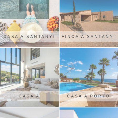
CASA A SANTANYI
FINCA A SANTANYI
CASA A
CASA A PORTO
VILAFRANCA DE
COLOM
BONANY