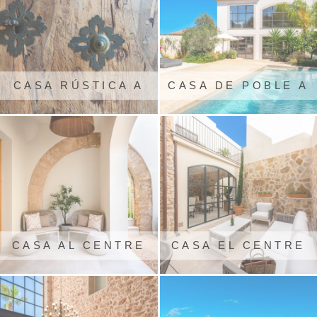
CASA RÚSTICA A
CASA DE POBLE A
DEIÀ
S'ALGUERIA
BLANCA
CASA AL CENTRE
CASA EL CENTRE
DE PALMA
D'ARTÀ