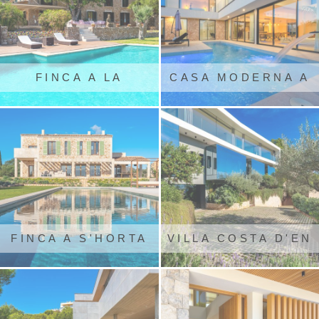
FINCA A LA
CASA MODERNA A
COLONIA SANT
SA CAVANETA
PERE
FINCA A S'HORTA
VILLA COSTA D'EN
BLANES