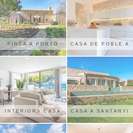
FINCA A PORTO
CASA DE POBLE A
COLOM
SANTANYÍ
INTERIORS CASA
CASA A SANTANYI
ALCUDIA