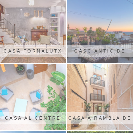
CASA FORNALUTX
CASC ANTIC DE
PALMA
CASA AL CENTRE
CASA A RAMBLA DE
DE PALMA
PALMA