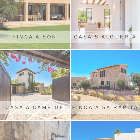
FINCA A SON
CASA S'ALGUERIA
SERVERA
BLANCA
CASA A CAMP DE
FINCA A SA RAPITA
MAR