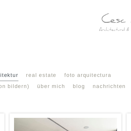
itektur
real estate
foto arquitectura
on bildern)
über mich
blog
nachrichten