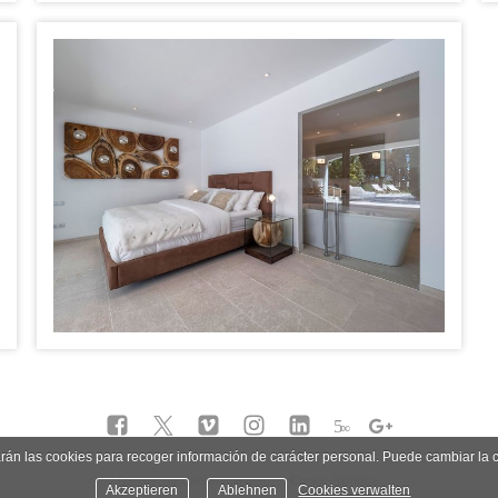
5
∞
zarán las cookies para recoger información de carácter personal. Puede cambiar la
Datenschutzbestimmungen
Cookie-Richtlinie
Akzeptieren
Ablehnen
Cookies verwalten