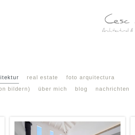
itektur
real estate
foto arquitectura
on bildern)
über mich
blog
nachrichten