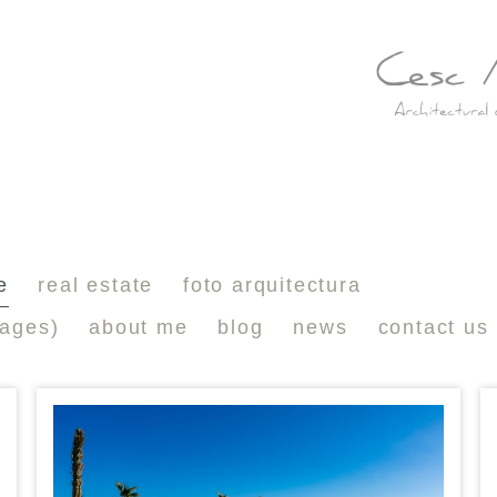
e
real estate
foto arquitectura
mages)
about me
blog
news
contact us