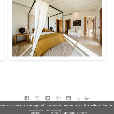
5
∞
zarán las cookies para recoger información de carácter personal. Puede cambiar la
privacy policy
Cookies policy
Accept
Reject
Manage Cookies