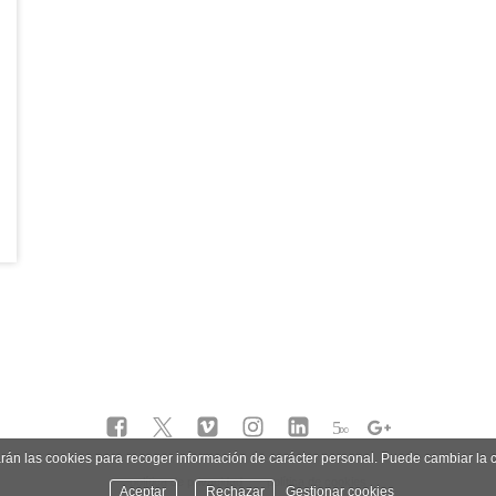
5
∞
zarán las cookies para recoger información de carácter personal. Puede cambiar la
política de privacidad
política de cookies
Aceptar
Rechazar
Gestionar cookies