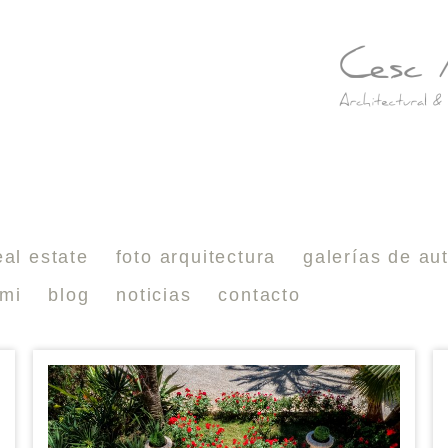
eal estate
foto arquitectura
galerías de au
 mi
blog
noticias
contacto