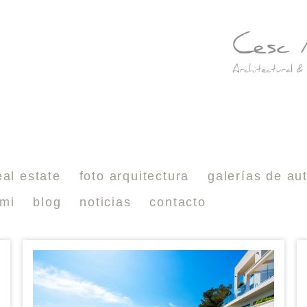
x
eal estate
foto arquitectura
galerías de au
 mi
blog
noticias
contacto