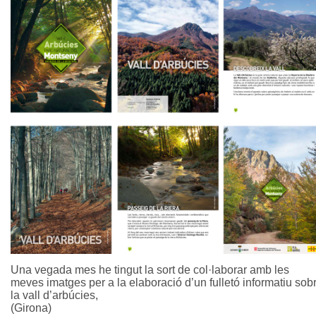
Una vegada mes he tingut la sort de col·laborar amb les
meves imatges per a la elaboració d’un fulletó informatiu sob
la vall d’arbúcies,
(Girona)