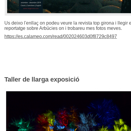
Us deixo l'enllaç on podeu veure la revista top girona i llegir e
reportatge sobre Arbúcies on i trobareu mes fotos meves.
https://es.calameo.com/read/002024603d0f8729c8497
Taller de llarga exposició