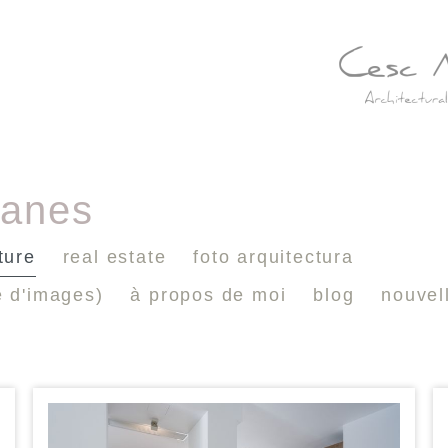
lanes
ture
real estate
foto arquitectura
e d'images)
à propos de moi
blog
nouvel