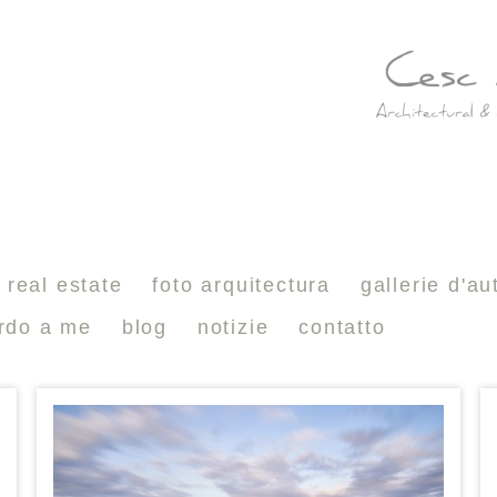
real estate
foto arquitectura
gallerie d'au
ardo a me
blog
notizie
contatto