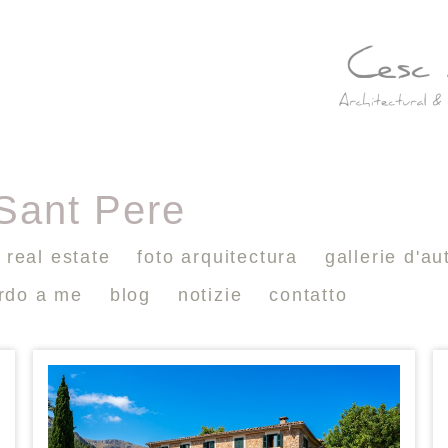
 Sant Pere
real estate
foto arquitectura
gallerie d'au
ardo a me
blog
notizie
contatto