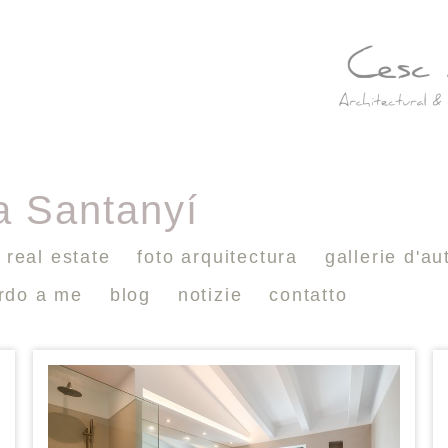
 a Santanyí
real estate
foto arquitectura
gallerie d'au
ardo a me
blog
notizie
contatto