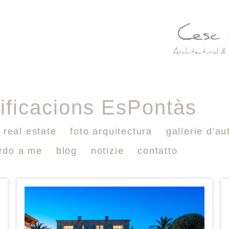
ificacions EsPontàs
real estate
foto arquitectura
gallerie d'au
ardo a me
blog
notizie
contatto