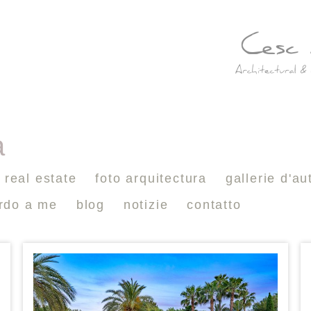
a
real estate
foto arquitectura
gallerie d'au
ardo a me
blog
notizie
contatto