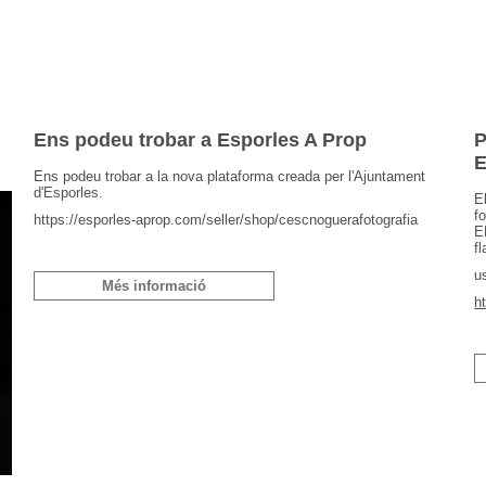
Ens podeu trobar a Esporles A Prop
P
E
Ens podeu trobar a la nova plataforma creada per l'Ajuntament
d'Esporles.
E
f
https://esporles-aprop.com/seller/shop/cescnoguerafotografia
E
f
u
Més informació
h