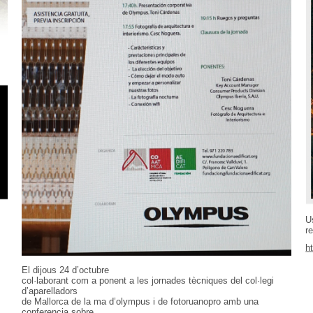
U
r
h
El dijous 24 d’octubre
col·laborant com a ponent a les jornades tècniques del col·legi
d’aparelladors
de Mallorca de la ma d’olympus i de fotoruanopro amb una
conferencia sobre