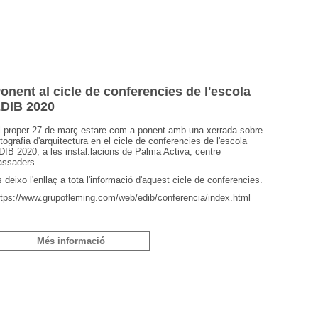
onent al cicle de conferencies de l'escola
DIB 2020
l proper 27 de març estare com a ponent amb una xerrada sobre
otografia d'arquitectura en el cicle de conferencies de l'escola
DIB 2020, a les instal.lacions de Palma Activa, centre
lassaders.
s deixo l'enllaç a tota l'informació d'aquest cicle de conferencies.
ttps://www.grupofleming.com/web/edib/conferencia/index.html
Més informació