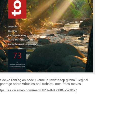
s deixo l'enllaç on podeu veure la revista top girona i llegir el
eportatge sobre Arbúcies on i trobareu mes fotos meves.
ttps://es.calameo.com/read/002024603d0f8729c8497