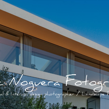
itektur
real estate
foto arquitectura
on bildern)
über mich
blog
nachrichten