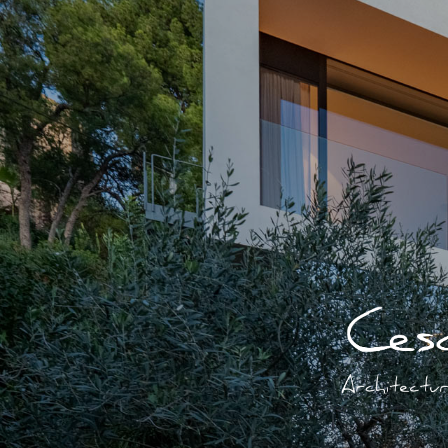
Home
home
über innenarchitektur und arch
autorengalerien
fotokunst (verkauf v
kontakt