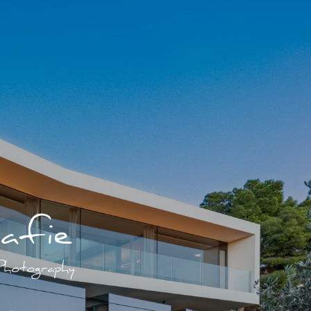
catalan
english
español
italiano
français